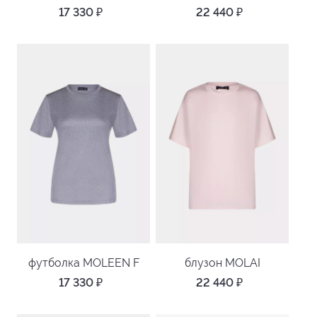
17 330
₽
22 440
₽
футболка MOLEEN F
блузон MOLAI
17 330
₽
22 440
₽