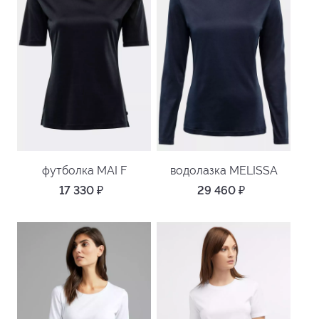
футболка MAI F
водолазка MELISSA
17 330
₽
29 460
₽