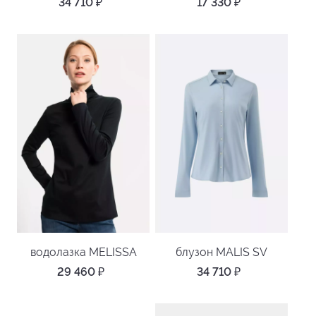
34 710
₽
17 330
₽
водолазка MELISSA
блузон MALIS SV
29 460
₽
34 710
₽