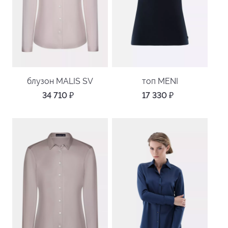
блузон MALIS SV
топ MENI
34 710
₽
17 330
₽