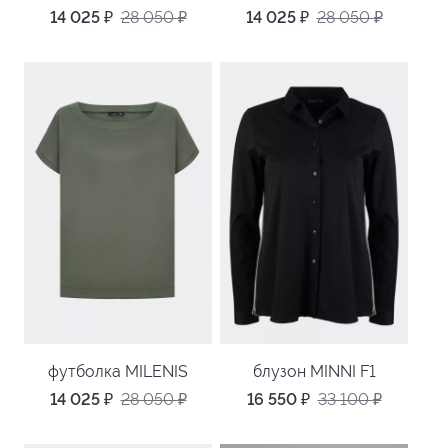
14 025
₽
28 050
₽
14 025
₽
28 050
₽
футболка MILENIS
блузон MINNI F1
14 025
₽
28 050
₽
16 550
₽
33 100
₽