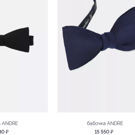
а ANDRE
бабочка ANDRE
830
₽
15 550
₽