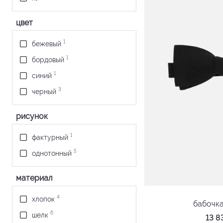
цвет
1
бежевый
1
бордовый
1
синий
3
черный
рисунок
1
фактурный
5
однотонный
материал
4
хлопок
бабочк
6
шелк
13 