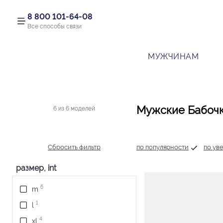
8 800 101-64-08
Все способы связи
МУЖЧИНАМ
Мужские Бабоч
6 из 6 моделей
Сбросить фильтр
по популярности
по ув
размер, int
6
m
1
l
4
xl