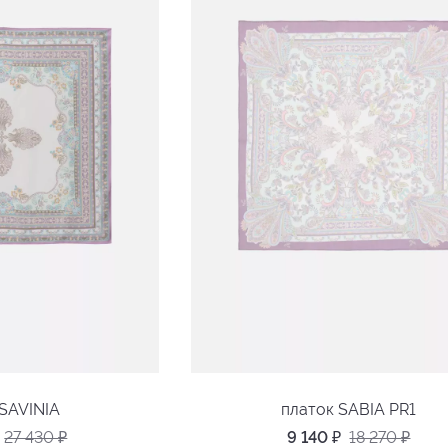
 SAVINIA
платок SABIA PR1
27 430
₽
9 140
₽
18 270
₽