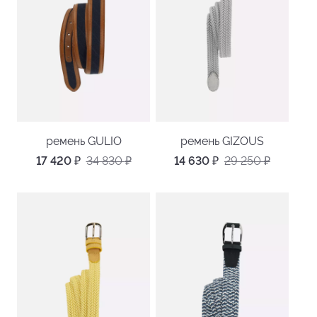
ремень GULIO
ремень GIZOUS
17 420
₽
34 830
₽
14 630
₽
29 250
₽