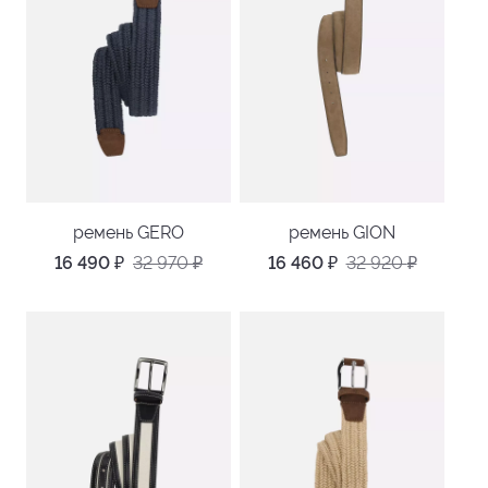
ремень GERO
ремень GION
16 490
₽
32 970
₽
16 460
₽
32 920
₽