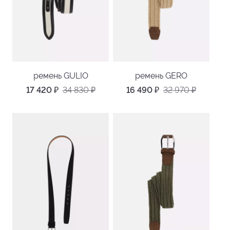
ремень GULIO
ремень GERO
17 420
₽
34 830
₽
16 490
₽
32 970
₽