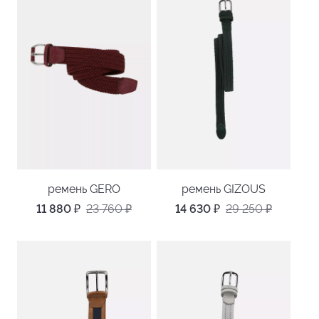
ремень GERO
ремень GIZOUS
11 880
₽
23 760
₽
14 630
₽
29 250
₽