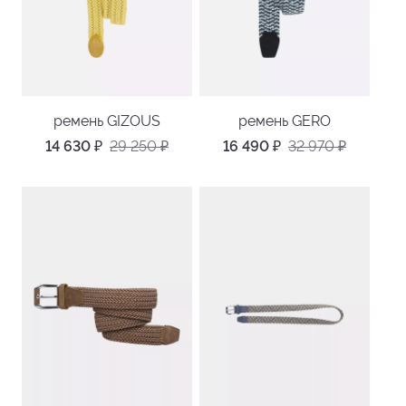
ремень GIZOUS
ремень GERO
14 630
₽
29 250
₽
16 490
₽
32 970
₽