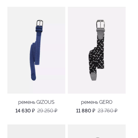
ремень GIZOUS
ремень GERO
14 630
₽
29 250
₽
11 880
₽
23 760
₽