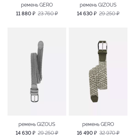
ремень GERO
ремень GIZOUS
11 880
₽
23 760
₽
14 630
₽
29 250
₽
ремень GIZOUS
ремень GERO
14 630
₽
29 250
₽
16 490
₽
32 970
₽