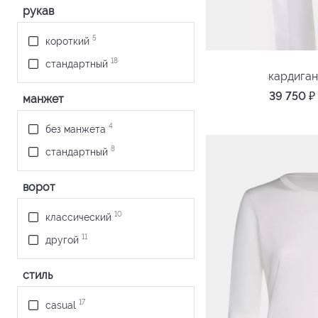
рукав
5
короткий
18
стандартный
кардига
39 750
₽
манжет
4
без манжета
8
стандартный
ворот
10
классический
11
другой
стиль
17
casual