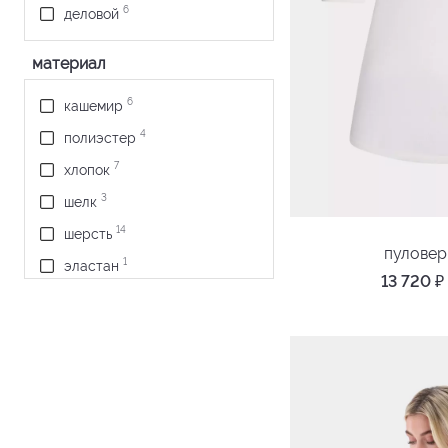
6
деловой
материал
6
кашемир
4
полиэстер
7
хлопок
3
шелк
14
шерсть
пулове
1
эластан
13 720
₽