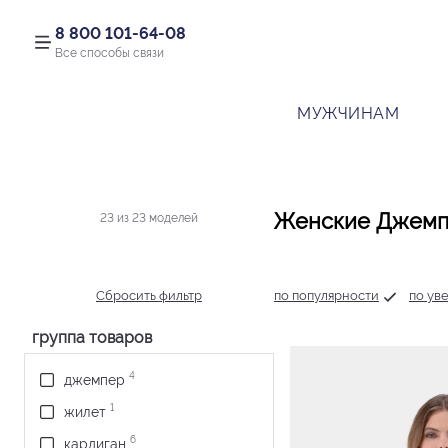
8 800 101-64-08
Все способы связи
МУЖЧИНАМ
Женские Джемп
23 из 23 моделей
Сбросить фильтр
по популярности
по ув
группа товаров
4
джемпер
1
жилет
6
кардиган