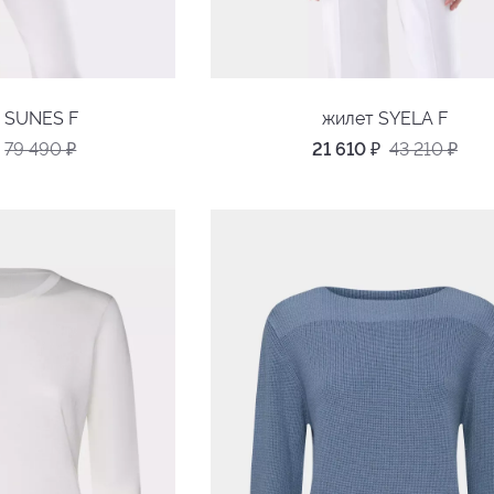
н SUNES F
жилет SYELA F
79 490
₽
21 610
₽
43 210
₽