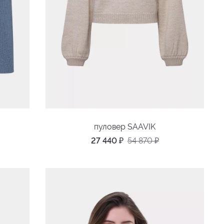
пуловер SAAVIK
27 440
₽
54 870
₽