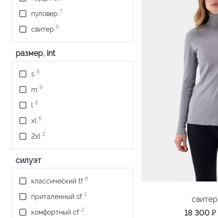
7
пуловер
5
свитер
размер, int
6
s
9
m
8
l
6
xl
2
2xl
силуэт
6
классический tf
1
приталенный sf
свите
2
18 300
₽
комфортный cf