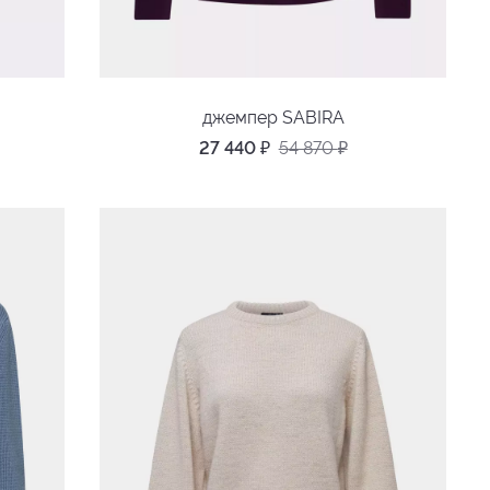
джемпер SABIRA
27 440
₽
54 870
₽