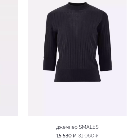
джемпер SMALES
15 530
₽
31 060
₽