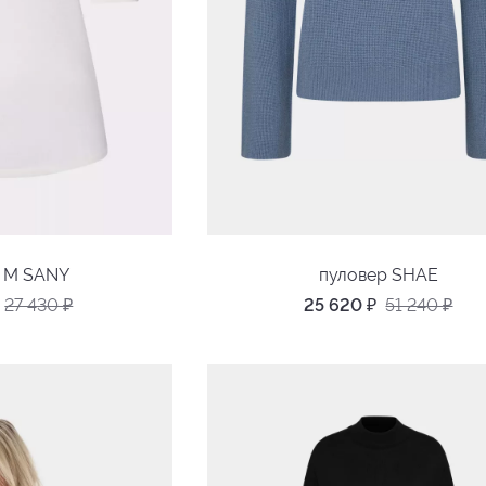
р M SANY
пуловер SHAE
27 430
₽
25 620
₽
51 240
₽