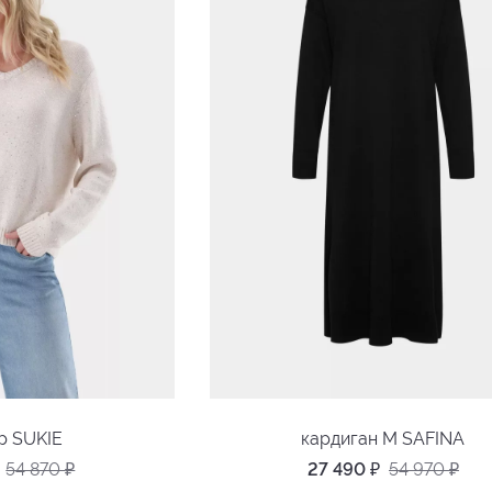
р SUKIE
кардиган M SAFINA
54 870
₽
27 490
₽
54 970
₽