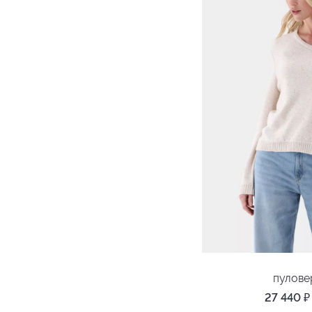
пулове
27 440
₽