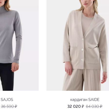
р SAJOS
кардиган SAIDE
36 590
₽
32 020
₽
64 030
₽