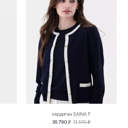
кардиган SAINA F
35 790
₽
71 570
₽