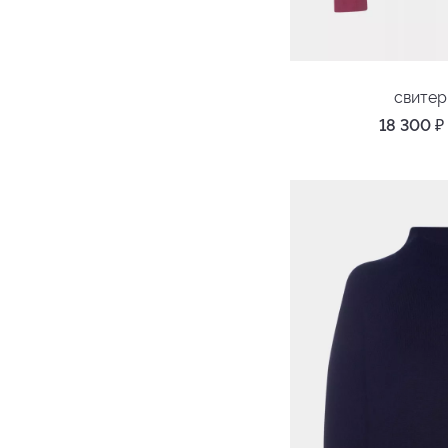
свите
18 300
₽