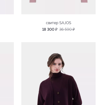
свитер SAJOS
18 300
₽
36 590
₽