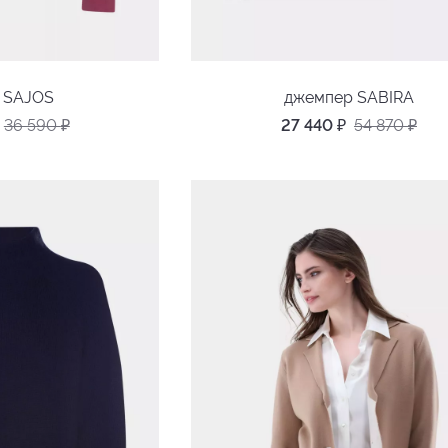
р SAJOS
джемпер SABIRA
36 590
₽
27 440
₽
54 870
₽