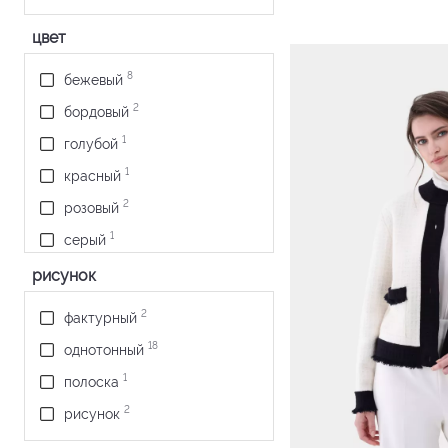
цвет
8
бежевый
2
бордовый
1
голубой
1
красный
2
розовый
1
серый
1
синий
рисунок
5
темно-синий
2
фактурный
2
черный
18
однотонный
1
полоска
2
рисунок