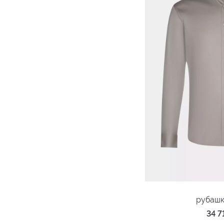
рубашк
34 