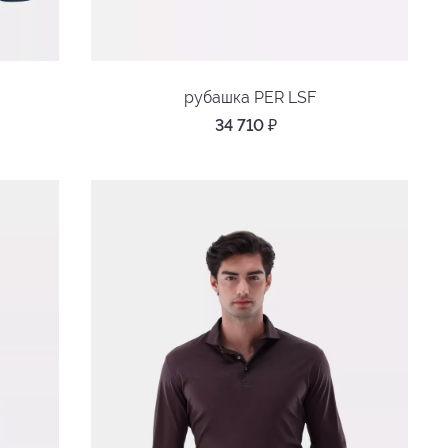
рубашка PER LSF
34 710
₽