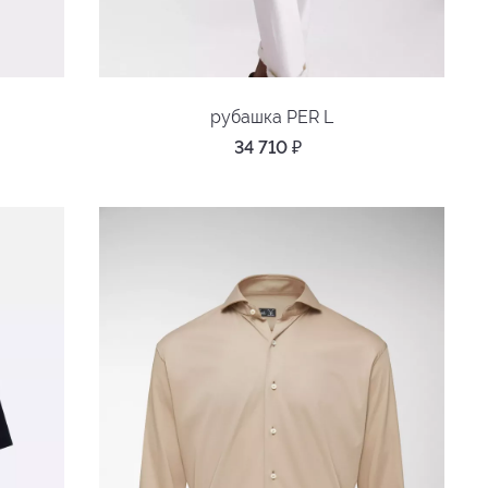
рубашка PER L
34 710
₽