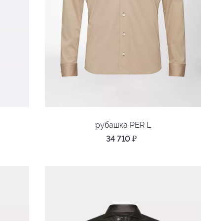
рубашка PER L
34 710
₽