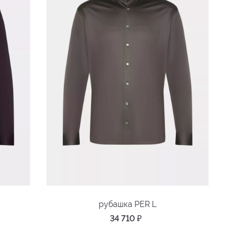
рубашка PER L
34 710
₽