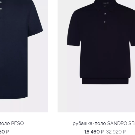
поло PESO
рубашка-поло SANDRO SB
750
₽
16 460
₽
32 920
₽