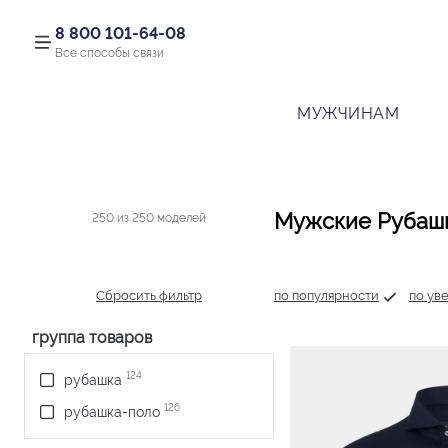
8 800 101-64-08
Все способы связи
МУЖЧИНАМ
Мужские Рубаш
250 из 250 моделей
Сбросить фильтр
по популярности
по ув
группа товаров
124
рубашка
126
рубашка-поло