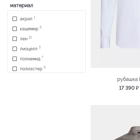
материал
1
акрил
6
кашемир
12
лен
3
лиоцелл
7
полиамид
6
полиэстер
239
рубашка 
хлопок
17 390
₽
5
шерсть
7
эластан