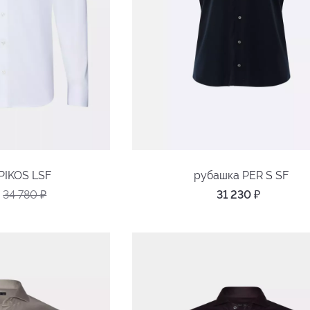
PIKOS LSF
рубашка PER S SF
34 780
₽
31 230
₽