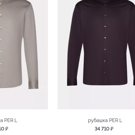
а PER L
рубашка PER L
710
₽
34 710
₽