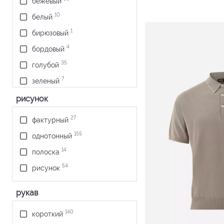
бежевый
10
белый
1
бирюзовый
4
бордовый
35
голубой
7
зеленый
1
коралловый
рисунок
17
коричневый
27
фактурный
4
красный
155
однотонный
11
оливковый
14
полоска
3
розовый
54
рисунок
13
светло-зеленый
рукав
9
серо-голубой
22
серый
140
короткий
26