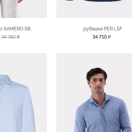
ло SAMERO SB
рубашка PER LSF
34 780
₽
34 710
₽