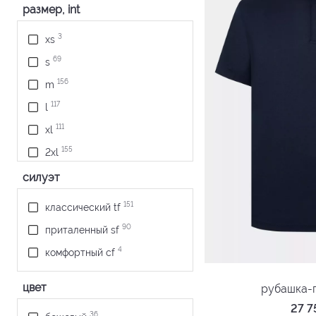
размер, int
3
xs
69
s
156
m
117
l
111
xl
155
2xl
69
3xl
силуэт
8
4xl
151
классический tf
90
приталенный sf
4
комфортный cf
цвет
рубашка-
27 
36