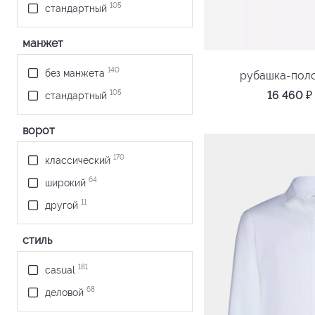
синий
105
стандартный
6
сиреневый
манжет
26
темно-синий
4
фиолетовый
140
без манжета
рубашка-пол
3
хаки
16 460
₽
105
стандартный
8
черный
ворот
2
ярко-розовый
2
ярко-синий
170
классический
64
широкий
11
другой
стиль
181
casual
68
деловой