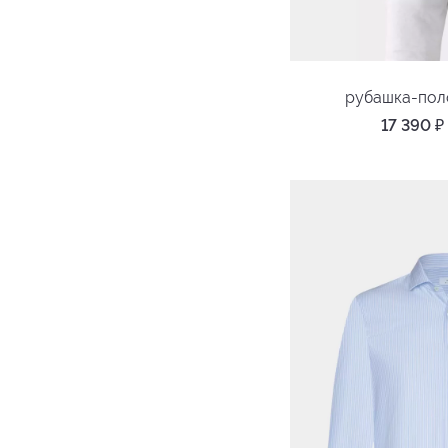
рубашка-по
17 390
₽