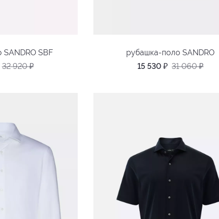
о SANDRO SBF
рубашка-поло SANDRO
32 920
₽
15 530
₽
31 060
₽