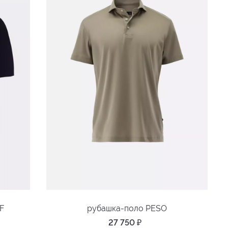
F
рубашка-поло PESO
27 750
₽