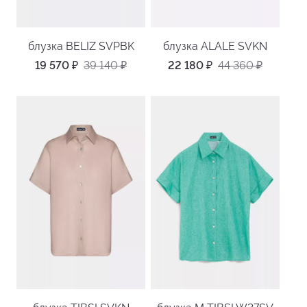
блузка BELIZ SVPBK
блузка ALALE SVKN
19 570
₽
39 140
₽
22 180
₽
44 360
₽