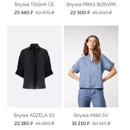
блузка TAISHA CE
блузка PRIAS W2SVPK
25 440
₽
50 870
₽
22 500
₽
45 000
₽
блузка ADZELA SV
блузка ANIA SV
22 180
₽
44 360
₽
15 210
₽
30 410
₽