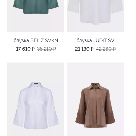
блузка BELIZ SVKN
блузка JUDIT SV
17 610
₽
35 210
₽
21 130
₽
42 260
₽