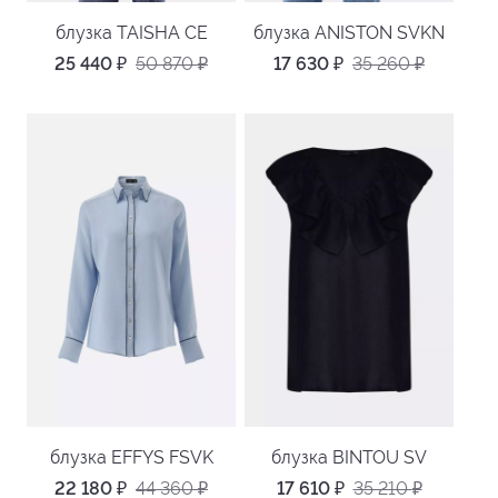
блузка TAISHA CE
блузка ANISTON SVKN
25 440
₽
50 870
₽
17 630
₽
35 260
₽
блузка EFFYS FSVK
блузка BINTOU SV
22 180
₽
44 360
₽
17 610
₽
35 210
₽