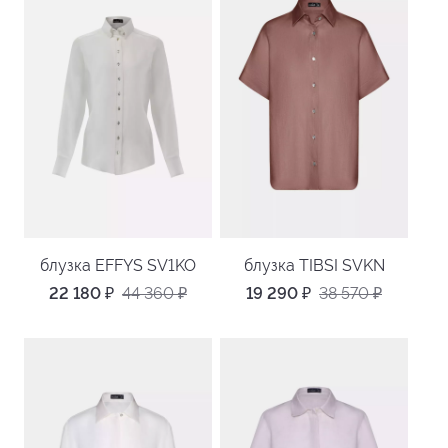
блузка EFFYS SV1KO
блузка TIBSI SVKN
22 180
₽
44 360
₽
19 290
₽
38 570
₽