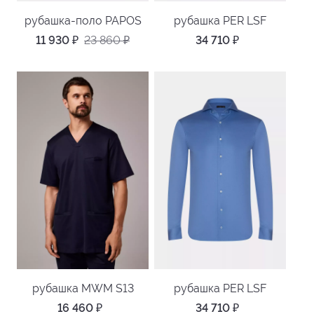
рубашка-поло PAPOS
рубашка PER LSF
11 930
₽
23 860
₽
34 710
₽
рубашка MWM S13
рубашка PER LSF
16 460
₽
34 710
₽