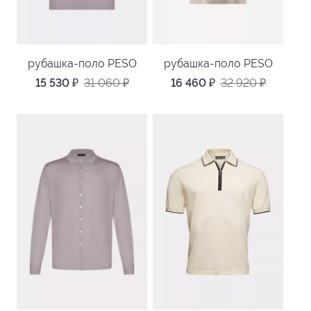
рубашка-поло PESO
рубашка-поло PESO
15 530
₽
31 060
₽
16 460
₽
32 920
₽