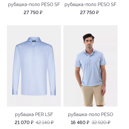
рубашка-поло PESO SF
рубашка-поло PESO SF
27 750
₽
27 750
₽
рубашка PER LSF
рубашка-поло PESO
21 070
₽
42 140
₽
16 460
₽
32 920
₽