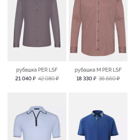
рубашка PER LSF
рубашка M PER LSF
21 040
₽
42 080
₽
18 330
₽
36 660
₽