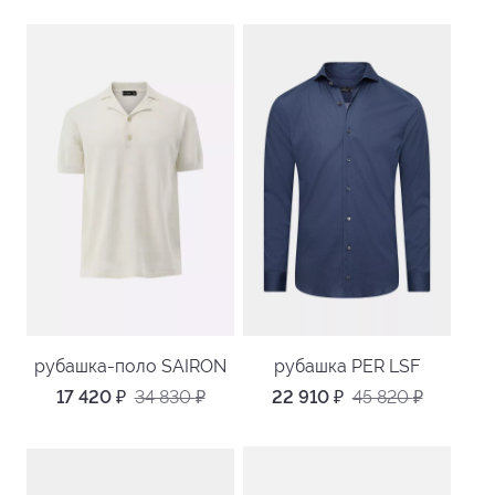
рубашка-поло SAIRON
рубашка PER LSF
17 420
₽
34 830
₽
22 910
₽
45 820
₽