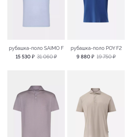
рубашка-поло SAIMO F
рубашка-поло POY F2
15 530
₽
31 060
₽
9 880
₽
19 750
₽