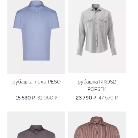
рубашка-поло PESO
рубашка RIKOS2
POPSFK
15 530
₽
31 060
₽
23 790
₽
47 570
₽