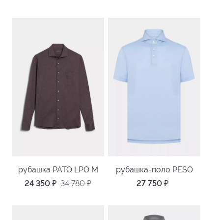
рубашка PATO LPO M
рубашка-поло PESO
24 350
₽
34 780
₽
27 750
₽