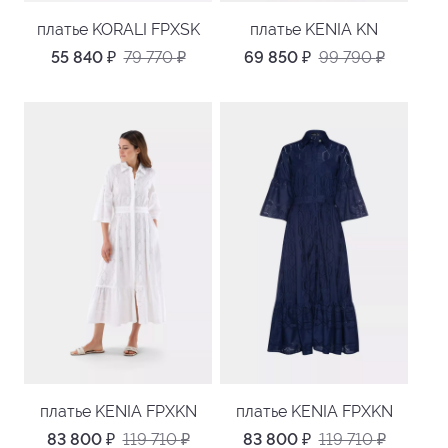
платье KORALI FPXSK
платье KENIA KN
55 840
₽
79 770
₽
69 850
₽
99 790
₽
платье KENIA FPXKN
платье KENIA FPXKN
83 800
₽
119 710
₽
83 800
₽
119 710
₽