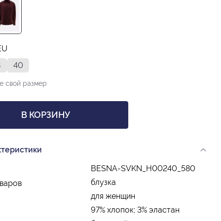
EU
8
40
е свой размер
В КОРЗИНУ
ктеристики
BESNA-SVKN_H00240_580
блузка
оваров
для женщин
97% хлопок; 3% эластан