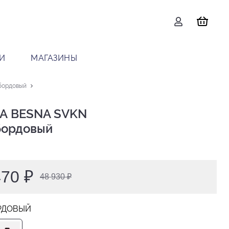
И
МАГАЗИНЫ
бордовый
А BESNA SVKN

 бордовый
470 ₽
48 930 ₽
РДОВЫЙ