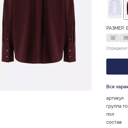
РАЗМЕР, 
32
3
Определит
Все хара
артикул
группа т
пол
состав