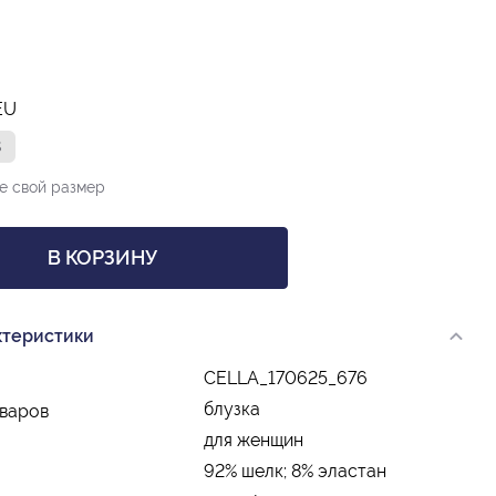
EU
8
е свой размер
В КОРЗИНУ
ктеристики
CELLA_170625_676
блузка
оваров
для женщин
92% шелк; 8% эластан