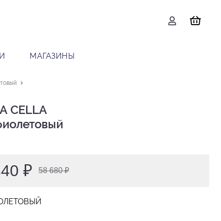
И
МАГАЗИНЫ
етовый
А CELLA

 фиолетовый
340 ₽
58 680 ₽
ОЛЕТОВЫЙ