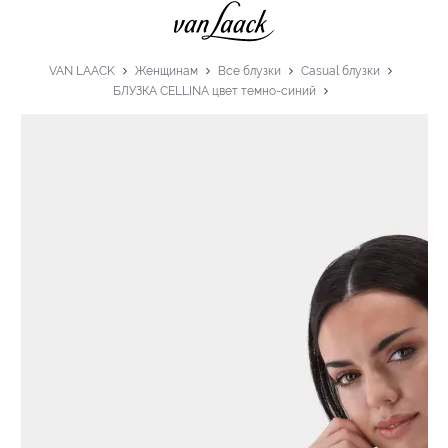
VAN LAACK
Женщинам
Все блузки
Casual блузки
БЛУЗКА CELLINA цвет темно-синий