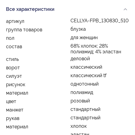
Все характеристики
CELLYA-FPB_130830_510
артикул
блузка
группа товаров
для женщин
пол
68% хлопок; 28%
состав
полиамид; 4% эластан
деловой
стиль
классический
ворот
классический tf
силуэт
однотонный
рисунок
полиамид
материал
розовый
цвет
стандартный
манжет
стандартный
рукав
хлопок
материал
эластан