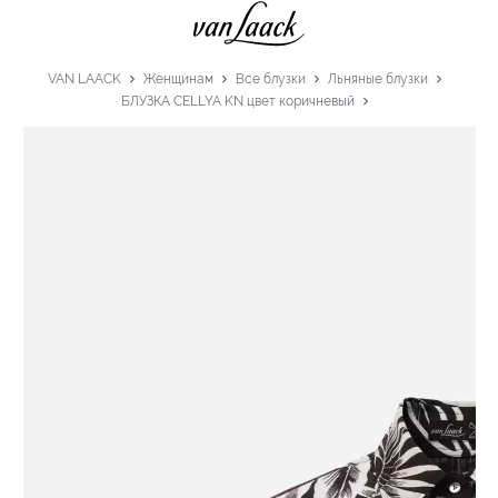
VAN LAACK
Женщинам
Все блузки
Льняные блузки
БЛУЗКА CELLYA KN цвет коричневый