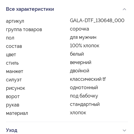
Все характеристики
GALA-DTF_130648_000
артикул
сорочка
группа товаров
для мужчин
пол
100% хлопок
состав
белый
цвет
вечерний
стиль
двойной
манжет
классический tf
силуэт
однотонный
рисунок
под бабочку
ворот
стандартный
рукав
хлопок
материал
Уход