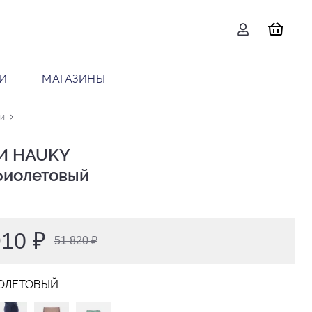
И
МАГАЗИНЫ
й
 HAUKY

 фиолетовый
910 ₽
51 820 ₽
ОЛЕТОВЫЙ