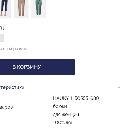
EU
8
е свой размер
В КОРЗИНУ
ктеристики
HAUKY_H50555_680
брюки
оваров
для женщин
100% лен