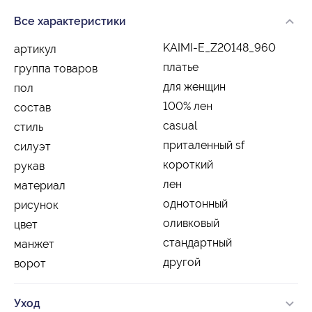
Все характеристики
KAIMI-E_Z20148_960
артикул
платье
группа товаров
для женщин
пол
100% лен
состав
casual
стиль
приталенный sf
силуэт
короткий
рукав
лен
материал
однотонный
рисунок
оливковый
цвет
стандартный
манжет
другой
ворот
Уход