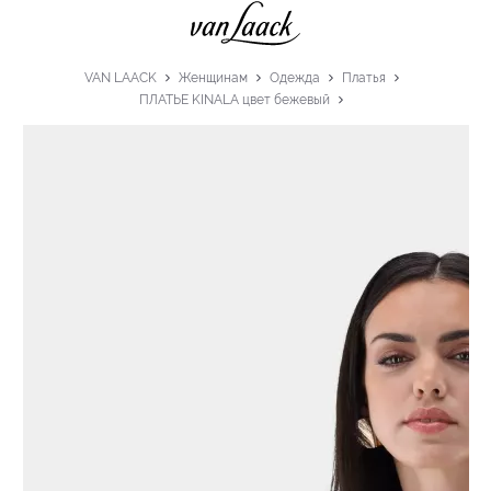
VAN LAACK
Женщинам
Одежда
Платья
ПЛАТЬЕ KINALA цвет бежевый