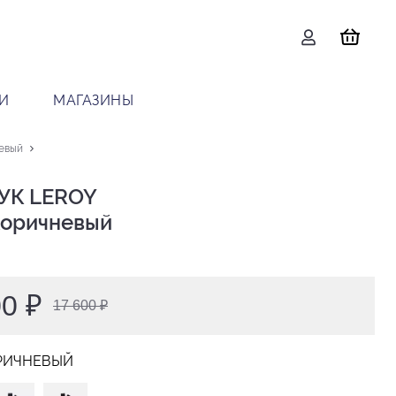
И
МАГАЗИНЫ
евый
УК LEROY

 коричневый
00 ₽
17 600 ₽
РИЧНЕВЫЙ