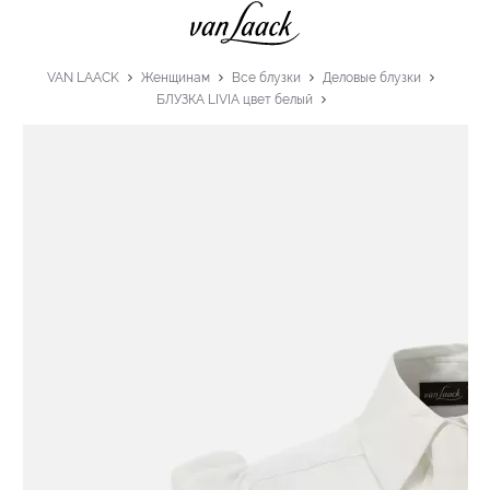
VAN LAACK
Женщинам
Все блузки
Деловые блузки
БЛУЗКА LIVIA цвет белый