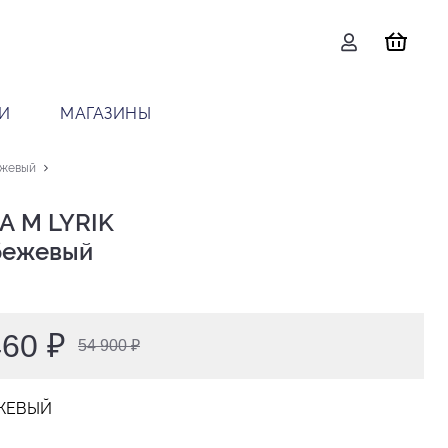
И
МАГАЗИНЫ
ежевый
 M LYRIK

 бежевый
460 ₽
54 900 ₽
ЖЕВЫЙ