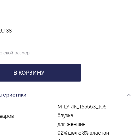
EU 38
е свой размер
В КОРЗИНУ
ктеристики
M-LYRIK_155553_105
блузка
оваров
для женщин
92% шелк; 8% эластан