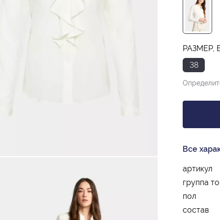
РАЗМЕР, 
38
Определит
Все хара
артикул
группа т
пол
состав