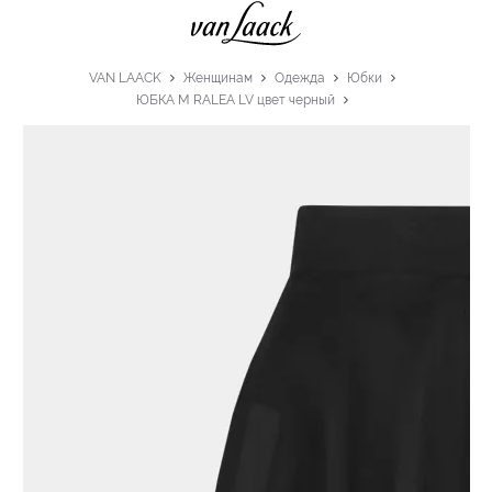
VAN LAACK
Женщинам
Одежда
Юбки
ЮБКА M RALEA LV цвет черный