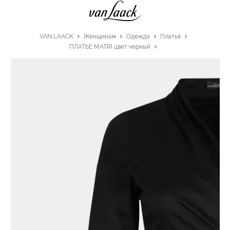
VAN LAACK
Женщинам
Одежда
Платья
ПЛАТЬЕ MATRI цвет черный