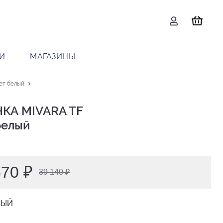
И
МАГАЗИНЫ
ет белый
КА MIVARA TF

 белый
570 ₽
39 140 ₽
ЛЫЙ