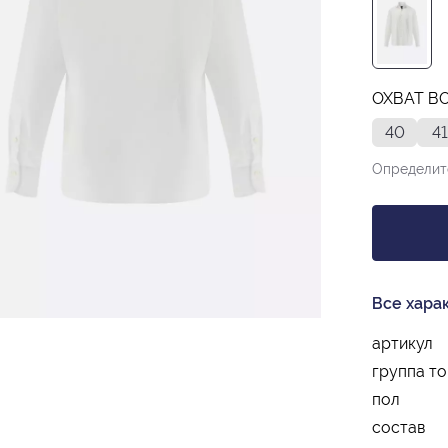
ОХВАТ В
40
41
Определит
Все хара
артикул
группа т
пол
состав