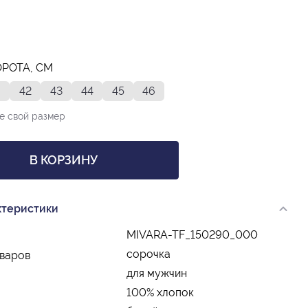
ОРОТА, СМ
42
43
44
45
46
е свой размер
В КОРЗИНУ
ктеристики
MIVARA-TF_150290_000
сорочка
оваров
для мужчин
100% хлопок