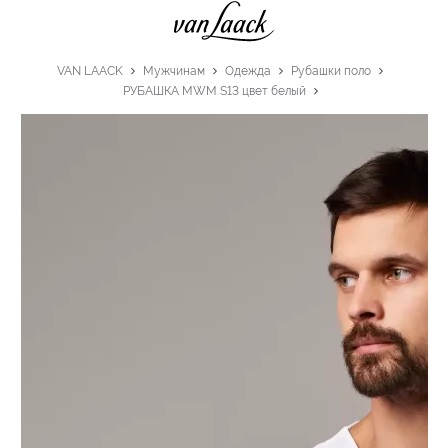
VAN LAACK
Мужчинам
Одежда
Рубашки поло
РУБАШКА MWM S13 цвет белый