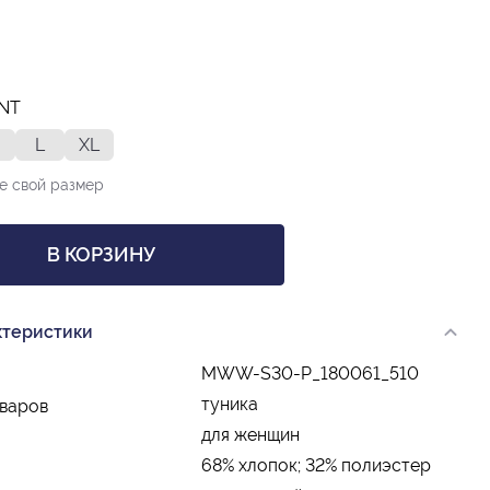
INT
L
XL
е свой размер
В КОРЗИНУ
ктеристики
MWW-S30-P_180061_510
туника
оваров
для женщин
68% хлопок; 32% полиэстер