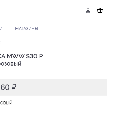
И
МАГАЗИНЫ
А MWW S30 P

 розовый
460 ₽
ЗОВЫЙ