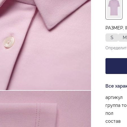
РАЗМЕР, 
S
M
Определит
Все хара
артикул
группа т
пол
состав