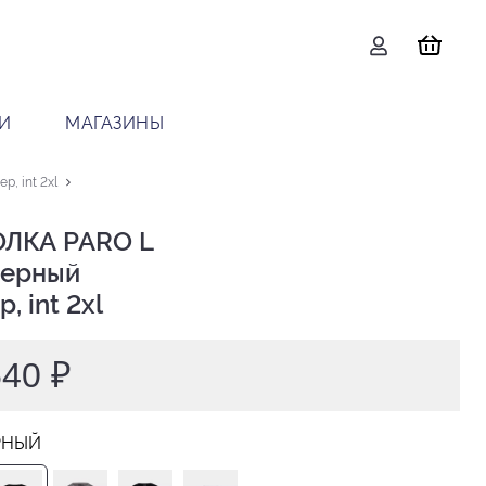
И
МАГАЗИНЫ
, int 2xl
ЛКА PARO L

р, int 2xl
540 ₽
РНЫЙ