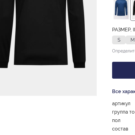
РАЗМЕР, 
S
M
Определит
Все хара
артикул
группа т
пол
состав