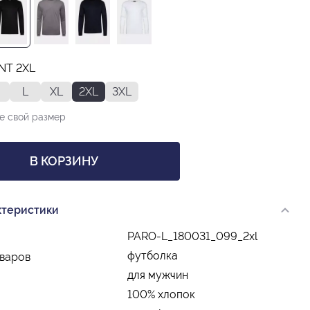
INT 2XL
L
XL
2XL
3XL
е свой размер
В КОРЗИНУ
ктеристики
PARO-L_180031_099_2xl
футболка
оваров
для мужчин
100% хлопок