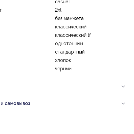
casual
2xl
t
без манжета
классический
классический tf
однотонный
стандартный
хлопок
черный
 и самовывоз