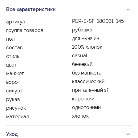
Все характеристики
PER-S-SF_180031_145
артикул
рубашка
группа товаров
для мужчин
пол
100% хлопок
состав
casual
стиль
бежевый
цвет
без манжета
манжет
классический
ворот
приталенный sf
силуэт
короткий
рукав
однотонный
рисунок
хлопок
материал
Уход