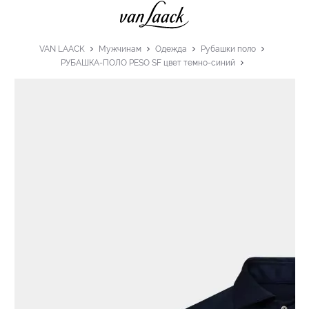
VAN LAACK
Мужчинам
Одежда
Рубашки поло
РУБАШКА-ПОЛО PESO SF цвет темно-синий