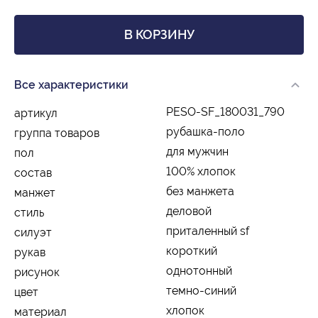
В КОРЗИНУ
Все характеристики
PESO-SF_180031_790
артикул
рубашка-поло
группа товаров
для мужчин
пол
100% хлопок
состав
без манжета
манжет
деловой
стиль
приталенный sf
силуэт
короткий
рукав
однотонный
рисунок
темно-синий
цвет
хлопок
материал