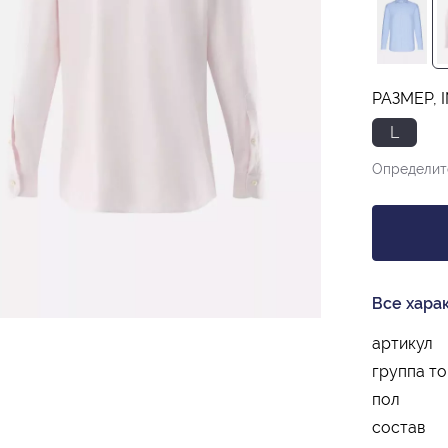
РАЗМЕР, I
L
Определит
Все хара
артикул
группа т
пол
состав