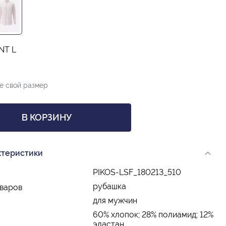
NT L
е свой размер
В КОРЗИНУ
ктеристики
PIKOS-LSF_180213_510
рубашка
оваров
для мужчин
60% хлопок; 28% полиамид; 12%
эластан