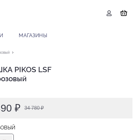
И
МАГАЗИНЫ
зовый
КА PIKOS LSF

 розовый
390 ₽
34 780 ₽
ЗОВЫЙ