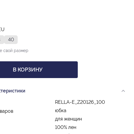
EU
8
40
е свой размер
В КОРЗИНУ
ктеристики
RELLA-E_Z20126_100
юбка
оваров
для женщин
100% лен