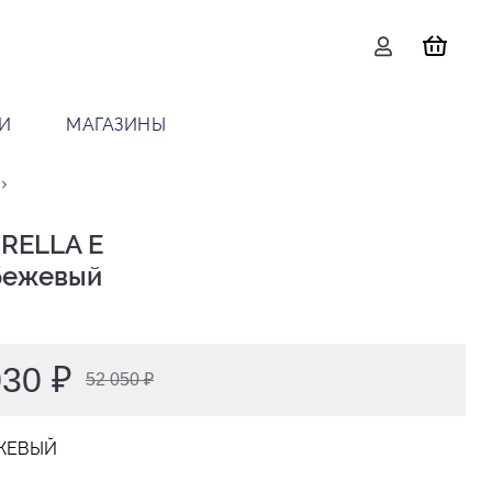
И
МАГАЗИНЫ
RELLA E

 бежевый
030 ₽
52 050 ₽
ЖЕВЫЙ