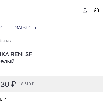
И
МАГАЗИНЫ
 белый
КА RENI SF

 белый
930 ₽
18 510 ₽
ЛЫЙ