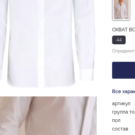
ОХВАТ ВО
44
Определит
Все хара
артикул
группа т
пол
состав