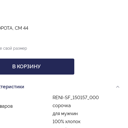
РОТА, СМ 44
е свой размер
В КОРЗИНУ
ктеристики
RENI-SF_150157_000
сорочка
оваров
для мужчин
100% хлопок