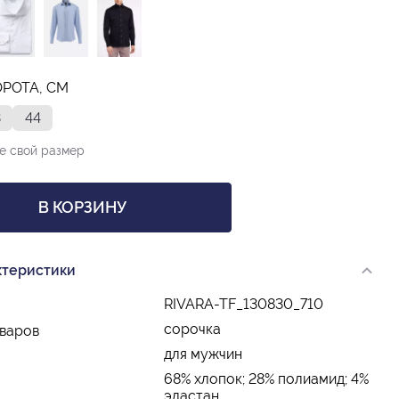
ОРОТА, СМ
3
44
е свой размер
В КОРЗИНУ
ктеристики
RIVARA-TF_130830_710
сорочка
оваров
для мужчин
68% хлопок; 28% полиамид; 4%
эластан