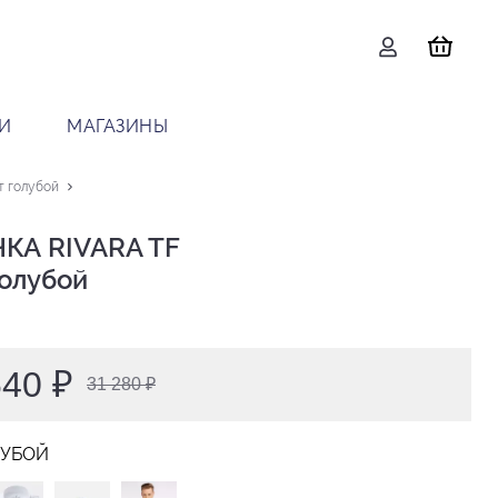
И
МАГАЗИНЫ
т голубой
КА RIVARA TF

голубой
640 ₽
31 280 ₽
ЛУБОЙ