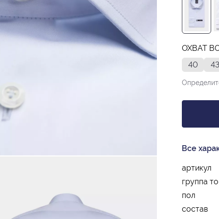
ОХВАТ В
40
4
Определит
Все хара
артикул
группа т
пол
состав