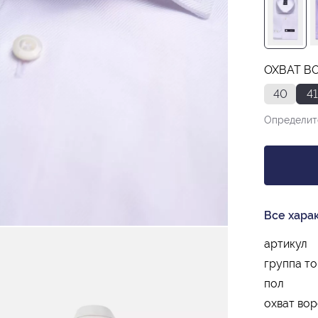
ОХВАТ ВО
40
41
Определит
Все хара
артикул
группа т
пол
охват вор