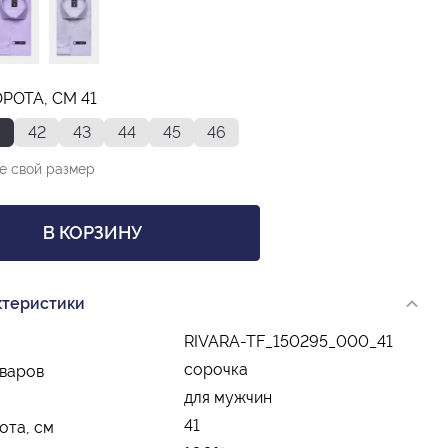
РОТА, СМ 41
42
43
44
45
46
е свой размер
В КОРЗИНУ
ктеристики
RIVARA-TF_150295_000_41
сорочка
оваров
для мужчин
41
ота, см