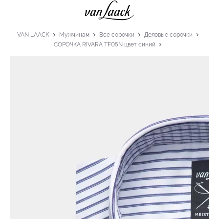
VAN LAACK
Мужчинам
Все сорочки
Деловые сорочки
СОРОЧКА RIVARA TF05N цвет синий