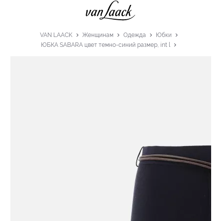
VAN LAACK
Женщинам
Одежда
Юбки
ЮБКА SABARA цвет темно-синий размер, int l