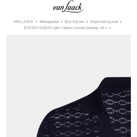
VAN LAACK
Женщинам
Все блузки
Короткий рукав
БЛУЗОН SAIDAS цвет темно-синий размер, int s