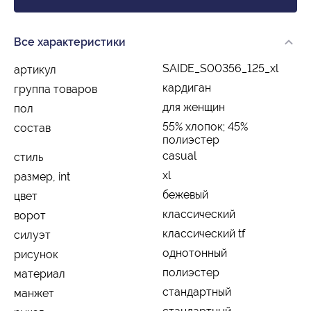
Все характеристики
SAIDE_S00356_125_xl
артикул
кардиган
группа товаров
для женщин
пол
55% хлопок; 45%
состав
полиэстер
casual
стиль
xl
размер, int
бежевый
цвет
классический
ворот
классический tf
силуэт
однотонный
рисунок
полиэстер
материал
стандартный
манжет