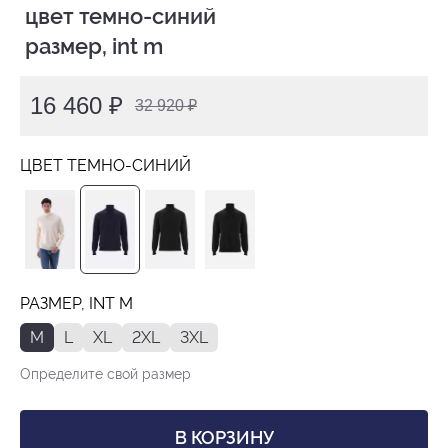
 цвет темно-синий

 размер, int m
16 460 ₽
32 920 ₽
ЦВЕТ ТЕМНО-СИНИЙ
РАЗМЕР, INT M
M
L
XL
2XL
3XL
Определите свой размер
В КОРЗИНУ