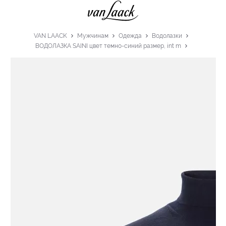
VAN LAACK
Мужчинам
Одежда
Водолазки
ВОДОЛАЗКА SAINI цвет темно-синий размер, int m