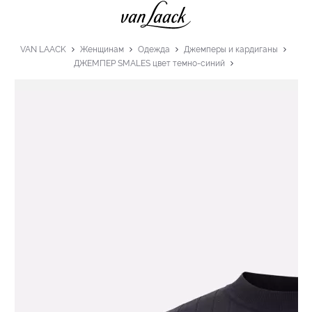
VAN LAACK
Женщинам
Одежда
Джемперы и кардиганы
ДЖЕМПЕР SMALES цвет темно-синий