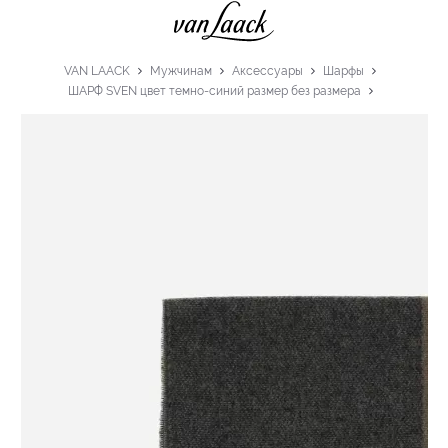
VAN LAACK
Мужчинам
Аксессуары
Шарфы
ШАРФ SVEN цвет темно-синий размер без размера