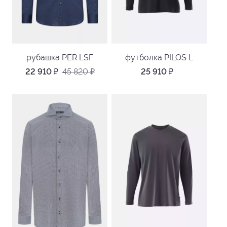
рубашка PER LSF
футболка PILOS L
22 910
₽
45 820
₽
25 910
₽