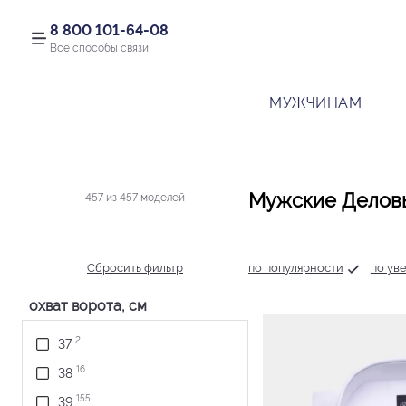
8 800 101-64-08
Все способы связи
МУЖЧИНАМ
Мужские Деловы
457 из 457 моделей
Сбросить фильтр
по популярности
по ув
охват ворота, см
2
37
16
38
155
39