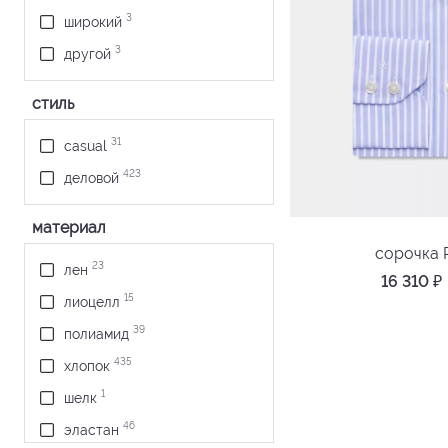
3
широкий
3
другой
стиль
31
casual
423
деловой
материал
сорочка 
23
лен
16 310
₽
15
лиоцелл
39
полиамид
435
хлопок
1
шелк
46
эластан