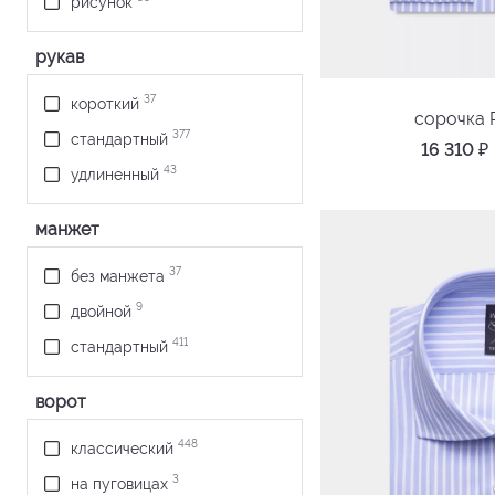
рисунок
26
серый
рукав
62
синий
14
сиреневый
37
короткий
сорочка 
18
темно-синий
377
стандартный
16 310
₽
1
хаки
43
удлиненный
11
черный
манжет
1
ярко-розовый
3
ярко-синий
37
без манжета
9
двойной
411
стандартный
ворот
448
классический
3
на пуговицах