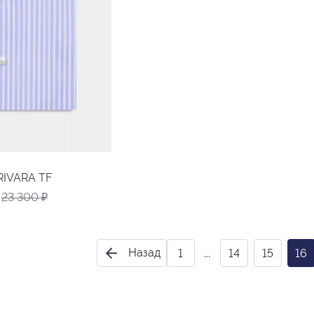
RIVARA TF
23 300
₽
Назад
1
...
14
15
16