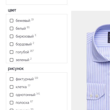
цвет
19
бежевый
85
белый
3
бирюзовый
2
бордовый
187
голубой
2
зеленый
4
коричневый
рисунок
5
красный
119
фактурный
1
оливковый
77
клетка
6
розовый
141
однотонный
1
светло-зеленый
87
полоска
6
серо-голубой
33