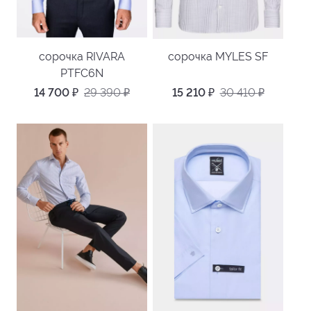
сорочка RIVARA
сорочка MYLES SF
PTFC6N
14 700
₽
29 390
₽
15 210
₽
30 410
₽