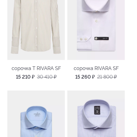
сорочка T RIVARA SF
сорочка RIVARA SF
15 210
₽
30 410
₽
15 260
₽
21 800
₽