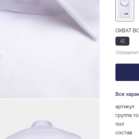
ОХВАТ ВО
41
Определит
Все хара
артикул
группа т
пол
состав