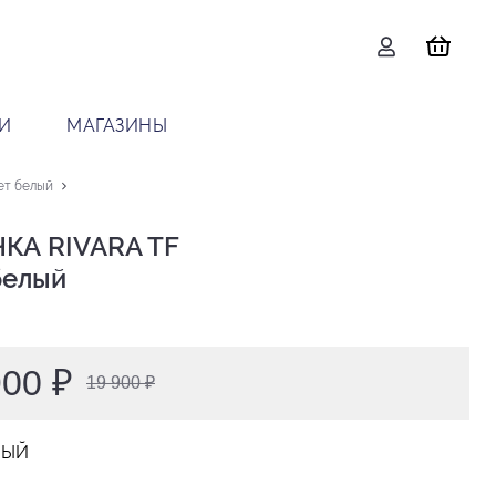
И
МАГАЗИНЫ
ет белый
КА RIVARA TF

 белый
900 ₽
19 900 ₽
ЛЫЙ