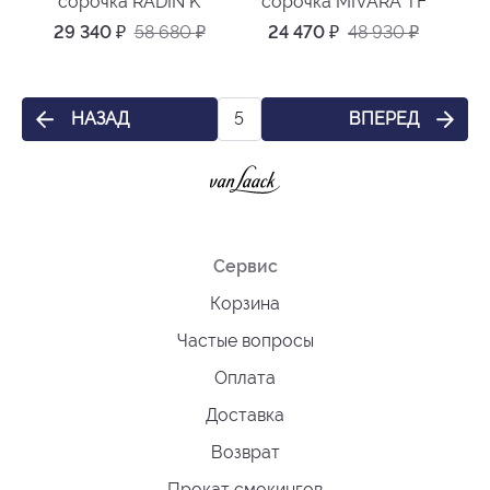
сорочка RADIN K
сорочка MIVARA TF
29 340
₽
58 680
₽
24 470
₽
48 930
₽
НАЗАД
ВПЕРЕД
5
Сервис
Корзина
Частые вопросы
Оплата
Доставка
Возврат
Прокат смокингов