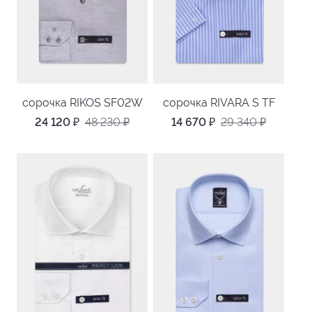
сорочка RIKOS SF02W
сорочка RIVARA S TF
24 120
₽
48 230
₽
14 670
₽
29 340
₽