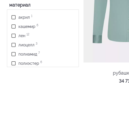
материал
1
акрил
6
кашемир
12
лен
3
лиоцелл
7
полиамид
6
полиэстер
238
рубашк
хлопок
34 
5
шерсть
7
эластан