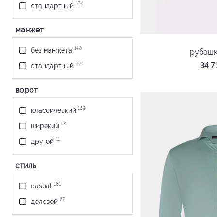
синий
104
стандартный
6
сиреневый
манжет
26
темно-синий
4
фиолетовый
140
без манжета
рубашк
3
хаки
34 
104
стандартный
8
черный
ворот
2
ярко-розовый
2
ярко-синий
169
классический
64
широкий
11
другой
стиль
181
casual
67
деловой