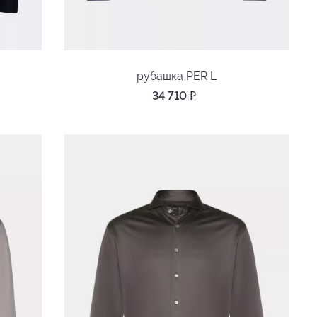
рубашка PER L
34 710
₽