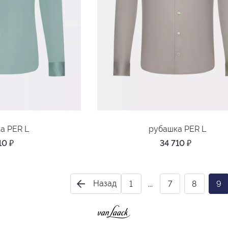
а PER L
рубашка PER L
710
₽
34 710
₽
Назад
1
...
7
8
9