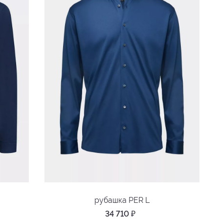
рубашка PER L
34 710
₽