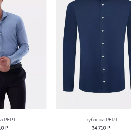
а PER L
рубашка PER L
710
₽
34 710
₽