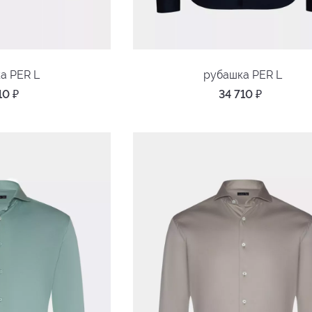
а PER L
рубашка PER L
710
₽
34 710
₽