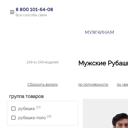
8 800 101-64-08
Все способы связи
МУЖЧИНАМ
Мужские Рубаш
249 из 249 моделей
Сбросить фильтр
по популярности
по ув
группа товаров
123
рубашка
126
рубашка-поло