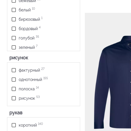
бежевый
10
белый
1
бирюзовый
4
бордовый
35
голубой
7
зеленый
1
коралловый
рисунок
17
коричневый
27
фактурный
4
красный
155
однотонный
11
оливковый
14
полоска
3
розовый
53
рисунок
13
светло-зеленый
рукав
9
серо-голубой
22
серый
140
короткий
25