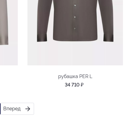
рубашка PER L
34 710
₽
Вперед