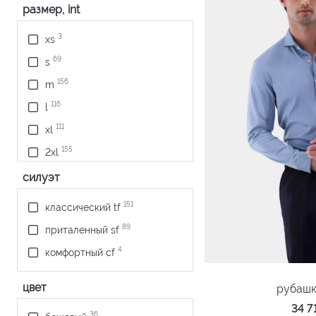
размер, int
3
xs
69
s
156
m
116
l
111
xl
155
2xl
69
3xl
силуэт
8
4xl
151
классический tf
89
приталенный sf
4
комфортный cf
цвет
рубашк
34 
36