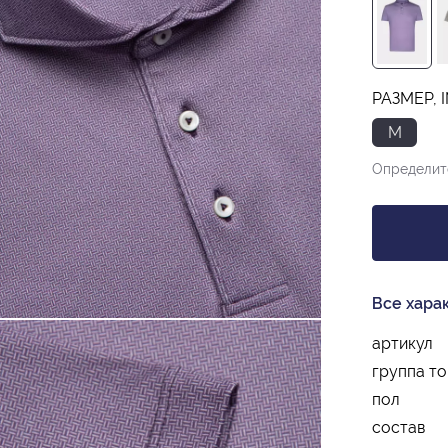
РАЗМЕР, 
M
Определит
Все хара
артикул
группа т
пол
состав