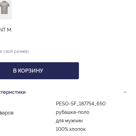
INT M
е свой размер
В КОРЗИНУ
ктеристики
PESO-SF_187754_650
рубашка-поло
оваров
для мужчин
100% хлопок