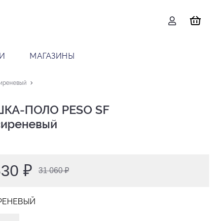
И
МАГАЗИНЫ
иреневый
КА-ПОЛО PESO SF

 сиреневый
530 ₽
31 060 ₽
РЕНЕВЫЙ