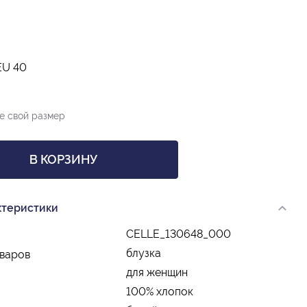
EU 40
е свой размер
В КОРЗИНУ
ктеристики
CELLE_130648_000
блузка
оваров
для женщин
100% хлопок