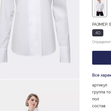
РАЗМЕР, 
40
Определит
Все хара
артикул
группа т
пол
состав