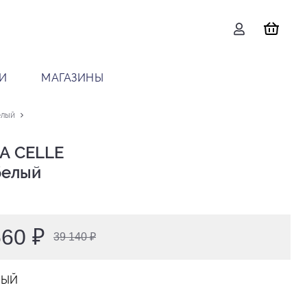
И
МАГАЗИНЫ
елый
А CELLE

 белый
560 ₽
39 140 ₽
ЛЫЙ